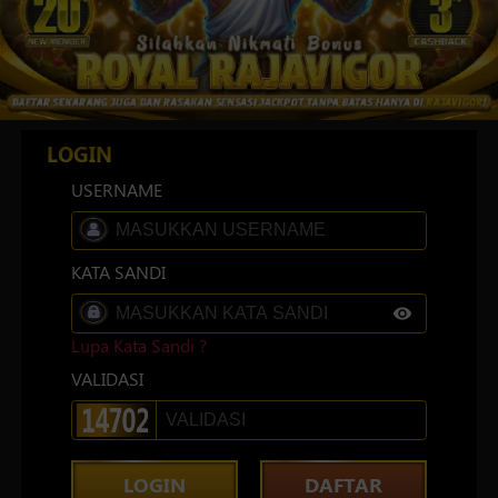
LOGIN
USERNAME
KATA SANDI
Lupa Kata Sandi ?
VALIDASI
LOGIN
DAFTAR