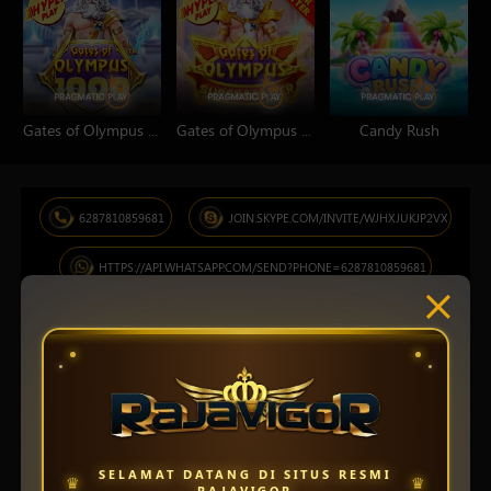
Gates of Olympus 1000
Gates of Olympus Super Scatter
Candy Rush
6287810859681
JOIN.SKYPE.COM/INVITE/WJHXJUKJP2VX
HTTPS://API.WHATSAPP.COM/SEND?PHONE=6287810859681
T.ME/OFFERAJAVIGOR
SELAMAT DATANG DI SITUS RESMI
♛
♛
RAJAVIGOR