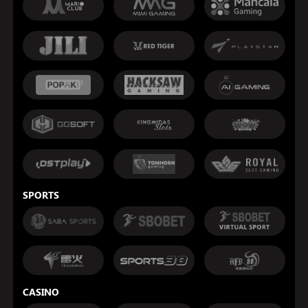
SPORTS
CASINO