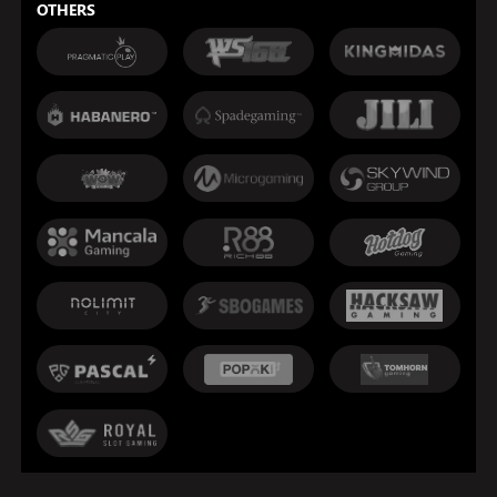
OTHERS