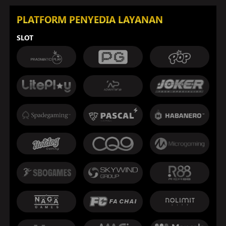
PLATFORM PENYEDIA LAYANAN
SLOT