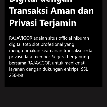
Transaksi Aman dan
Privasi Terjamin
RAJAVIGOR
adalah situs official hiburan
digital toto slot profesional yang
mengutamakan keamanan transaksi serta
privasi data member. Segera bergabung
bersama RAJAVIGOR untuk menikmati
layanan dengan dukungan enkripsi SSL
256-bit.