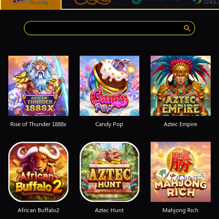
Rise of Thunder 1888x
Candy Pop
Aztec Empire
African Buffalo2
Aztec Hunt
Mahjong Rich