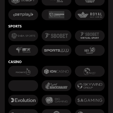
SPORTS
CASINO