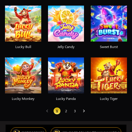
Lucky Bull
Jelly Candy
Sweet Burst
Lucky Monkey
Lucky Panda
Lucky Tiger
1
2
3