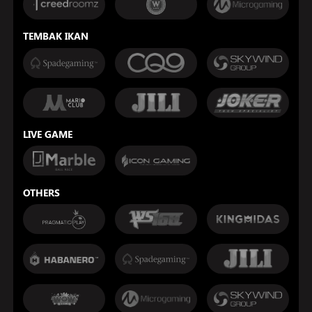
TEMBAK IKAN
LIVE GAME
OTHERS