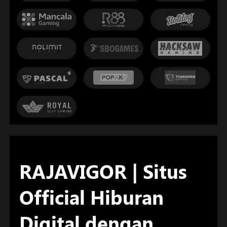
RAJAVIGOR | Situs
Official Hiburan
Digital dengan