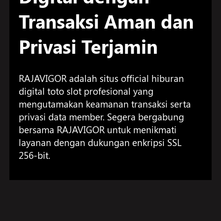
Transaksi Aman dan
Privasi Terjamin
RAJAVIGOR
adalah situs official hiburan
digital toto slot profesional yang
mengutamakan keamanan transaksi serta
privasi data member. Segera bergabung
bersama RAJAVIGOR untuk menikmati
layanan dengan dukungan enkripsi SSL
256-bit.