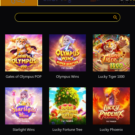
Gates of Olympus POP
Olympus Wins
Lucky Tiger 1000
Starlight Wins
Lucky Fortune Tree
Lucky Phoenix