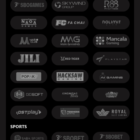
SPORTS