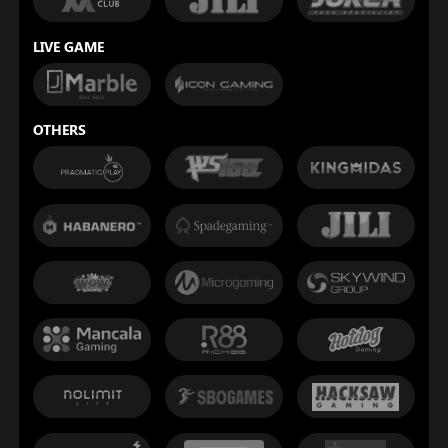
LIVE GAME
OTHERS