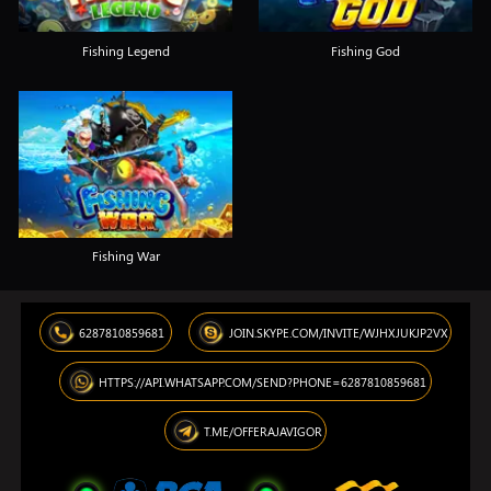
Fishing Legend
Fishing God
Fishing War
6287810859681
JOIN.SKYPE.COM/INVITE/WJHXJUKJP2VX
HTTPS://API.WHATSAPP.COM/SEND?PHONE=6287810859681
T.ME/OFFERAJAVIGOR