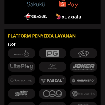
PLATFORM PENYEDIA LAYANAN
SLOT