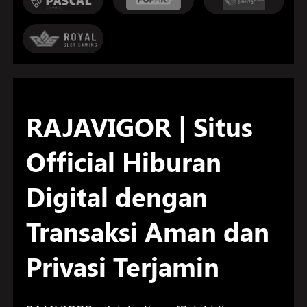
RAJAVIGOR | Situs
Official Hiburan
Digital dengan
Transaksi Aman dan
Privasi Terjamin